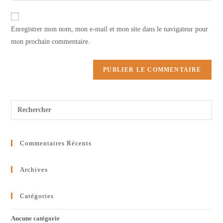
comment
to
de
comment
votre
Enregistrer mon nom, mon e-mail et mon site dans le navigateur pour
site
mon prochain commentaire.
(facultatif)
Commentaires Récents
Archives
Catégories
Aucune catégorie