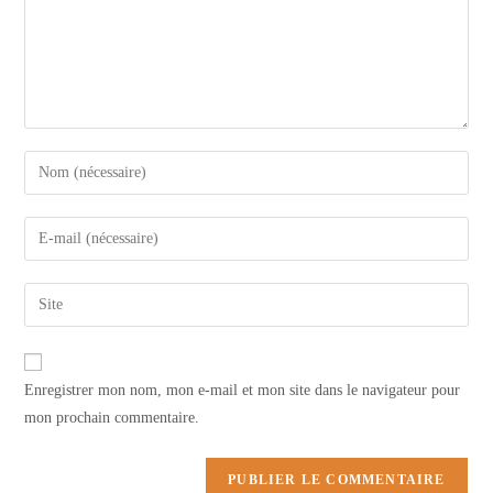
Enter
your
name
Enter
or
your
username
email
Saisir
to
address
l’URL
comment
to
de
comment
votre
Enregistrer mon nom, mon e-mail et mon site dans le navigateur pour
site
mon prochain commentaire.
(facultatif)