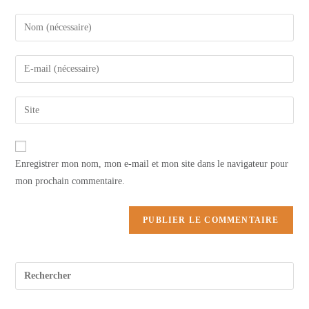
Enter
your
name
Enter
or
your
username
email
Saisir
to
address
l’URL
comment
to
de
comment
votre
Enregistrer mon nom, mon e-mail et mon site dans le navigateur pour
site
mon prochain commentaire.
(facultatif)