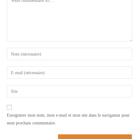
Enter
your
name
Enter
or
your
username
email
Saisir
to
address
l’URL
comment
to
de
comment
votre
Enregistrer mon nom, mon e-mail et mon site dans le navigateur pour
site
mon prochain commentaire.
(facultatif)