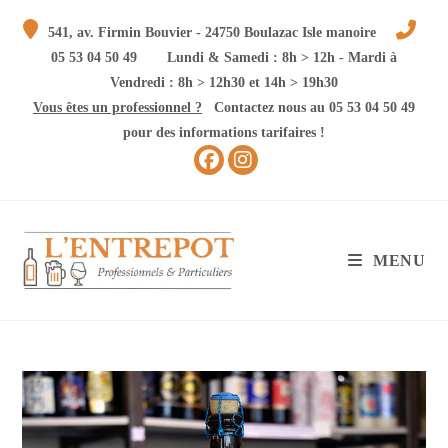
Skip
541, av. Firmin Bouvier - 24750 Boulazac Isle manoire
to
05 53 04 50 49
Lundi & Samedi : 8h > 12h - Mardi à
content
Vendredi : 8h > 12h30 et 14h > 19h30
Vous êtes un professionnel ?
Contactez nous au 05 53 04 50 49
pour des informations tarifaires !
MENU