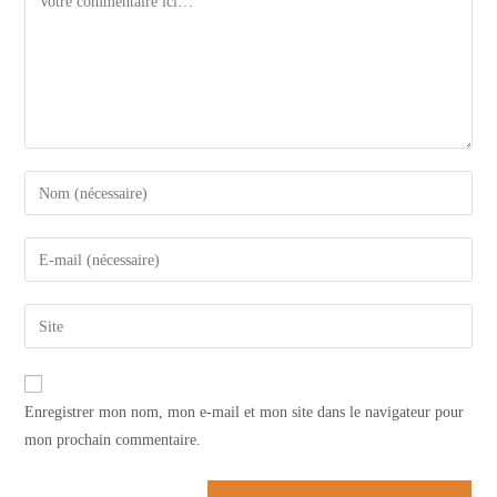
Enter
your
name
Enter
or
your
username
email
Saisir
to
address
l’URL
comment
to
de
comment
votre
Enregistrer mon nom, mon e-mail et mon site dans le navigateur pour
site
mon prochain commentaire.
(facultatif)