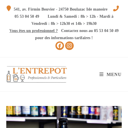
Skip
541, av. Firmin Bouvier - 24750 Boulazac Isle manoire
to
05 53 04 50 49
Lundi & Samedi : 8h > 12h - Mardi à
content
Vendredi : 8h > 12h30 et 14h > 19h30
Vous êtes un professionnel ?
Contactez nous au 05 53 04 50 49
pour des informations tarifaires !
MENU