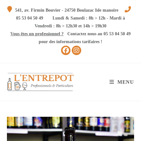
Skip
541, av. Firmin Bouvier - 24750 Boulazac Isle manoire
to
05 53 04 50 49
Lundi & Samedi : 8h > 12h - Mardi à
content
Vendredi : 8h > 12h30 et 14h > 19h30
Vous êtes un professionnel ?
Contactez nous au 05 53 04 50 49
pour des informations tarifaires !
MENU