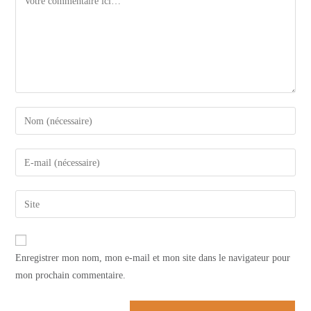
Enter
your
name
Enter
or
your
username
email
Saisir
to
address
l’URL
comment
to
de
comment
votre
Enregistrer mon nom, mon e-mail et mon site dans le navigateur pour
site
mon prochain commentaire.
(facultatif)